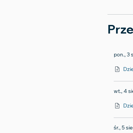
Prze
pon., 3 
Dzi
wt., 4 s
Dzi
śr., 5 s