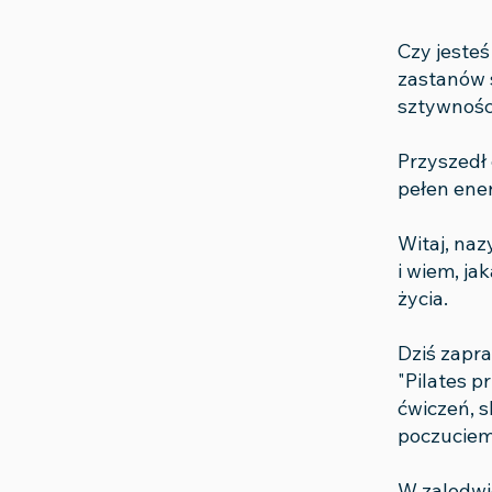
Czy jesteś
zastanów s
sztywności
Przyszedł 
pełen ener
Witaj, naz
i wiem, ja
życia.
Dziś zapr
"Pilates 
ćwiczeń, s
poczuciem 
W zaledwi