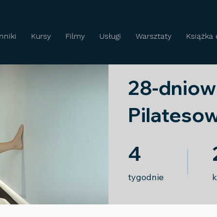
nniki
Kursy
Filmy
Usługi
Warsztaty
Książka 
28-dniow
Pilateso
4 tygodnie
2
4
tygodnie
k