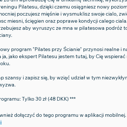
reningu Pilatesu, dzięki czemu osiągniesz nowy poziom
mocniej poczujesz mięśnie i wysmuklisz swoje cialo, zw
sc miesni, ścięgien oraz poprawe kondycji calego cial
rzebujesz aby wyruszyc ze mna w pilatesowa podróż to
iany.
owy program "Pilates przy Ścianie" przynosi realne i
a ja, jako ekspert Pilatesu jestem tutaj, by Cię wspierać
oku.
p szansy i zapisz się, by wziąć udział w tym niezwykły
wyzwa.
rogramu: Tylko 30 zł (48 DKK) ***
nież dołączyć do tego programu w aplikacji mobilnej.
i