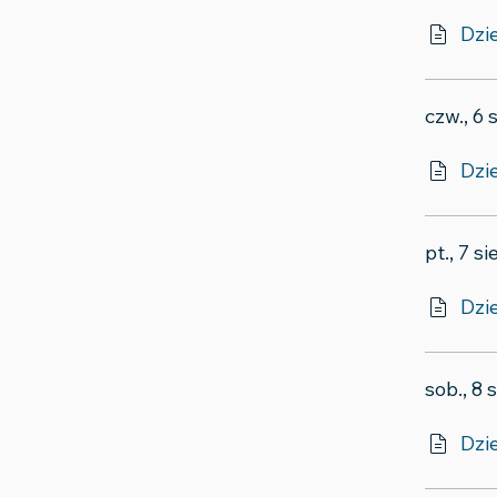
Dzi
czw., 6 
Dzi
pt., 7 s
Dzi
sob., 8 
Dzi