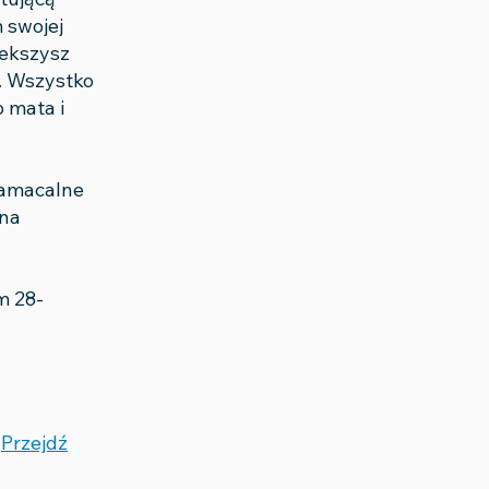
 swojej
iekszysz
a. Wszystko
 mata i
 namacalne
 na
m 28-
Przejdź