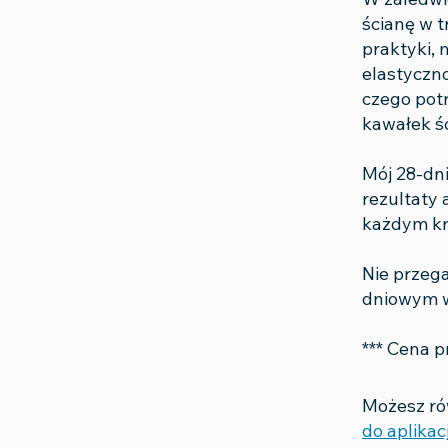
ścianę w t
praktyki, 
elastyczno
czego pot
kawałek śc
Mój 28-dni
rezultaty 
każdym kr
Nie przega
dniowym 
*** Cena p
Możesz rów
do aplikacj