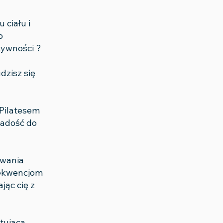
 ciału i
b
tywności ?
dzisz się
 Pilatesem
radość do
zwania
sekwencjom
jąc cię z
tującą