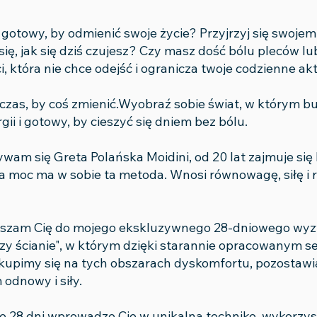
 gotowy, by odmienić swoje życie? Przyjrzyj się swojemu
ię, jak się dziś czujesz? Czy masz dość bólu pleców lu
, która nie chce odejść i ogranicza twoje codzienne ak
czas, by coś zmienić.Wyobraź sobie świat, w którym bu
gii i gotowy, by cieszyć się dniem bez bólu.
ywam się Greta Polańska Moidini, od 20 lat zajmuje się
ka moc ma w sobie ta metoda. Wnosi równowagę, siłę i 
aszam Cię do mojego ekskluzywnego 28-dniowego wy
przy ścianie", w którym dzięki starannie opracowanym 
kupimy się na tych obszarach dyskomfortu, pozostawia
odnowy i siły.
e 28 dni wprowadzę Cię w unikalną technikę, wykorzys