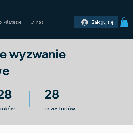
o Pilatesie
O nas
Zaloguj się
e wyzwanie
we
8 kroków
28 uczestników
28
28
roków
uczestników