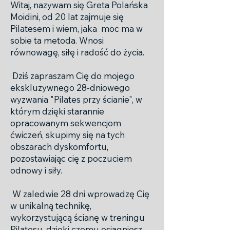
Witaj, nazywam się Greta Polańska
Moidini, od 20 lat zajmuje się
Pilatesem i wiem, jaka moc ma w
sobie ta metoda. Wnosi
równowagę, siłę i radość do życia.
Dziś zapraszam Cię do mojego
ekskluzywnego 28-dniowego
wyzwania "Pilates przy ścianie", w
którym dzięki starannie
opracowanym sekwencjom
ćwiczeń, skupimy się na tych
obszarach dyskomfortu,
pozostawiając cię z poczuciem
odnowy i siły.
W zaledwie 28 dni wprowadzę Cię
w unikalną technikę,
wykorzystującą ścianę w treningu
Pilatesu, dzięki czemu osiągniesz