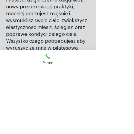
nowy poziom swojej praktyki,
mocniej poczujesz mięśnie i
wysmuklisz swoje cialo, zwiekszysz
elastycznosc miesni, ścięgien oraz
poprawe kondycji calego ciala.
Wszystko czego potrzebujesz aby
wyruszyc ze mna w pilatesowa
podróż to mata i kawałek ściany.
Phone
Mój 28-dniowy program "Pilates
przy Ścianie" przynosi realne i
namacalne rezultaty a ja, jako
ekspert Pilatesu jestem tutaj, by
Cię wspierać na każdym kroku.
Czas, by przejąć kontrolę nad
swoim zdrowiem. Pożegnaj się z
dyskomfortem i powitaj formę,
pewność siebie i lepsze